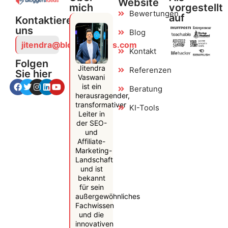
Website
mich
vorgestellt
Bewertungen
auf
Kontaktiere
uns
Blog
jitendra@bloggersideas.com
Kontakt
Folgen
Jitendra
Referenzen
Sie hier
Vaswani
ist ein
Beratung
herausragender,
transformativer
KI-Tools
Leiter in
der SEO-
und
Affiliate-
Marketing-
Landschaft
und ist
bekannt
für sein
außergewöhnliches
Fachwissen
und die
innovativen