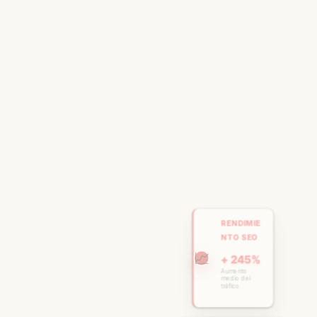
RENDIMIE
NTO SEO
📈
+ 245%
Aumento
medio del
tráfico