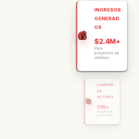
INGRESOS
GENERAD
OS
💰
$2.4M+
Para
proyectos de
clientes
CAMPAÑ
AS
ACTIVAS
🚀
150+
Actualmente
gestionando