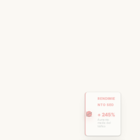
RENDIMIE
NTO SEO
📈
+ 245%
Aumento
medio del
tráfico