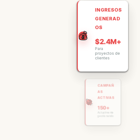
INGRESOS
GENERAD
OS
💰
$2.4M+
Para
proyectos de
clientes
CAMPAÑ
AS
ACTIVAS
🚀
150+
Actualmente
gestionando