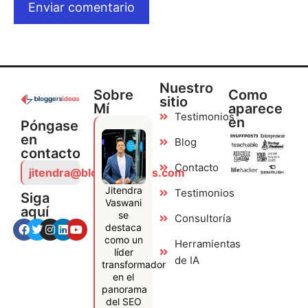
Nuestro
Sobre
Como
sitio
Mí
aparece
Testimonios
en
Póngase
en
Blog
contacto
Contacto
jitendra@bloggersideas.com
Jitendra
Testimonios
Siga
Vaswani
aquí
se
Consultoría
destaca
como un
Herramientas
líder
de IA
transformador
en el
panorama
del SEO