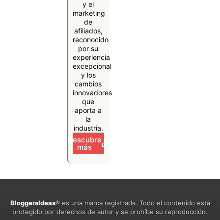
y el
marketing
de
afiliados,
reconocido
por su
experiencia
excepcional
y los
cambios
innovadores
que
aporta a
la
industria.
Descubre
más
BloggersIdeas
® es una marca registrada. Todo el contenido está
protegido por derechos de autor y se prohíbe su reproducción.