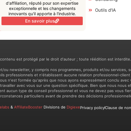
d'affiliation, réputé pour son expertise
exceptionnelle et les changements
Outils d'IA
innovants qu'il apporte à l'industrie.
En savoir plus
ntenu est protégé par le droit d'auteur ; toute réédition est interdite
et/ou newsletter, y compris nos programmes, produits et/ou services, s
s professionnels et n'établissent aucune relation professionnel-client p
 vous n'est formée qu'après que nous ayons expressément conclu avec 
r travailler avec vous sur une question spécifique. Bien que nous nous 
cent aucun type de conseil professionnel et vous ne devez pas vous fie
rconstances particuliers avant de prendre des décisions professionnelles
elabs
&
AffiliateBooster
Divisions de
Digiexe
Privacy policy
Clause de non