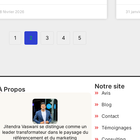
8 février 2026
31 janv
1
2
3
4
5
Notre site
À Propos
Avis
Blog
Contact
Jitendra Vaswani se distingue comme un
Témoignages
leader transformateur dans le paysage du
référencement et du marketing
Consulting