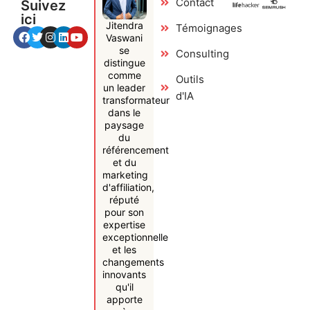
Contact
Suivez
ici
Jitendra
Témoignages
Vaswani
se
Consulting
distingue
comme
Outils
un leader
d'IA
transformateur
dans le
paysage
du
référencement
et du
marketing
d'affiliation,
réputé
pour son
expertise
exceptionnelle
et les
changements
innovants
qu'il
apporte