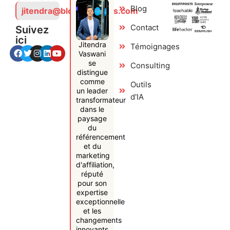
Blog
jitendra@bloggersideas.com
Contact
Suivez
ici
Jitendra
Témoignages
Vaswani
se
Consulting
distingue
comme
Outils
un leader
d'IA
transformateur
dans le
paysage
du
référencement
et du
marketing
d'affiliation,
réputé
pour son
expertise
exceptionnelle
et les
changements
innovants