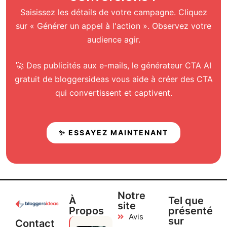
Saisissez les détails de votre campagne. Cliquez
sur « Générer un appel à l'action ». Observez votre
audience agir.
🚀 Des publicités aux e-mails, le générateur CTA AI
gratuit de bloggersideas vous aide à créer des CTA
qui convertissent et captivent.
✨ ESSAYEZ MAINTENANT
Notre
À
Tel que
site
Propos
présenté
Avis
sur
Contact