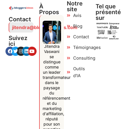
Notre
À
Tel que
site
Propos
présenté
Avis
sur
Contact
Blog
jitendra@bloggersideas.com
Contact
Suivez
ici
Jitendra
Témoignages
Vaswani
se
Consulting
distingue
comme
Outils
un leader
d'IA
transformateur
dans le
paysage
du
référencement
et du
marketing
d'affiliation,
réputé
pour son