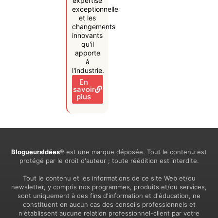
expertise
exceptionnelle
et les
changements
innovants
qu'il
apporte
à
l'industrie.
En
savoir
plus
BlogueursIdées
® est une marque déposée. Tout le contenu est
protégé par le droit d'auteur ; toute réédition est interdite.
Tout le contenu et les informations de ce site Web et/ou
newsletter, y compris nos programmes, produits et/ou services,
sont uniquement à des fins d'information et d'éducation, ne
constituent en aucun cas des conseils professionnels et
n'établissent aucune relation professionnel-client par votre