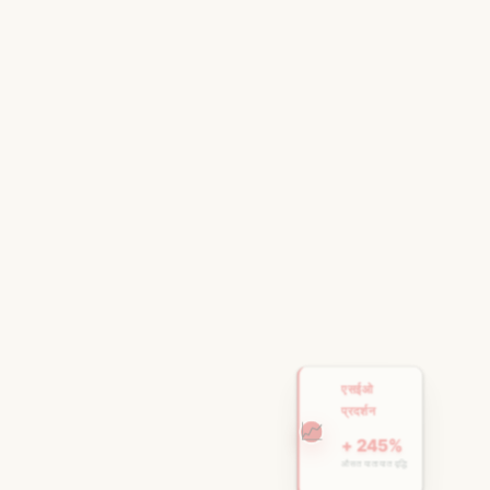
एसईओ
प्रदर्शन
📈
+ 245%
औसत यातायात वृद्धि