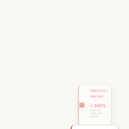
PRESTAZI
ONI SEO
📈
+ 245%
Aumento
medio del
traffico