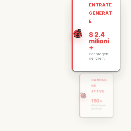
ENTRATE
GENERAT
E
💰
$ 2.4
milioni
+
Per progetti
dei clienti
CAMPAG
NE
ATTIVE
🚀
150+
Attualmente
gestisce