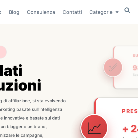
o
Blog
Consulenza
Contatti
Categorie
S
dati
✅
Ta
uzioni
PRE
di affiliazione, si sta evolvendo
📈
+ 
rketing basate sull'intelligenza
Aument
gie innovative e basate sui dati
 un blogger o un brand,
timizzare le campagne,