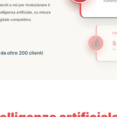
citi a noi per rivoluzionare il
elligenza artificiale, su misura
EN
igitale competitivo.
💰
$ 
Per pr
🚀
 da oltre 200 clienti