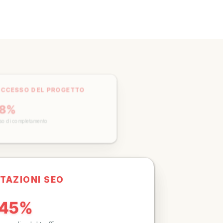
UCCESSO DEL PROGETTO
98%
sso di completamento
STAZIONI SEO
245%
o medio del traffico