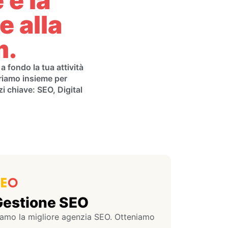
 è la
 alla
m.
 fondo la tua attività
oriamo insieme per
zi chiave: SEO, Digital
Gestione SEO
iamo la migliore agenzia SEO. Otteniamo