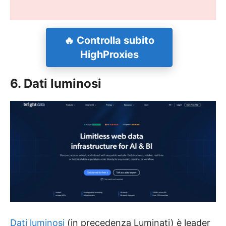
🔥
Controlla subito
HighProxies
6. Dati luminosi
Dati luminosi
(in precedenza Luminati) è leader