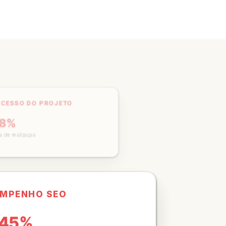
UCESSO DO PROJETO
98%
a de realizaçao
EMPENHO SEO
245%