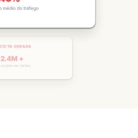
o médio do tráfego
CEITA GERADA
CAMPANHAS ATIVAS
 2.4M +
150+
 projetos de clientes
Atualmente gerenciando