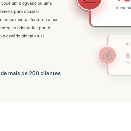
Aument
a você um blogueiro ou uma
veis ​​para otimizar
o crescimento. Junte-se a nós
ratégias orientadas por IA,
o cenário digital atual.
RE
💰
$
🚀
Para
 de mais de 200 clientes