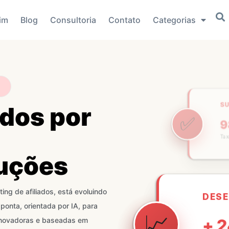
im
Blog
Consultoria
Contato
Categorias
S
dos por
✅
Tax
uções
DES
ng de afiliados, está evoluindo
📈
onta, orientada por IA, para
+ 
inovadoras e baseadas em