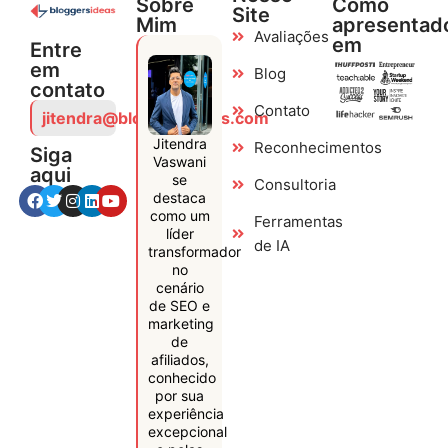
Sobre
Como
Site
Mim
apresentad
Avaliações
em
Entre
em
Blog
contato
Contato
jitendra@bloggersideas.com
Jitendra
Reconhecimentos
Siga
Vaswani
aqui
se
Consultoria
destaca
como um
Ferramentas
líder
de IA
transformador
no
cenário
de SEO e
marketing
de
afiliados,
conhecido
por sua
experiência
excepcional