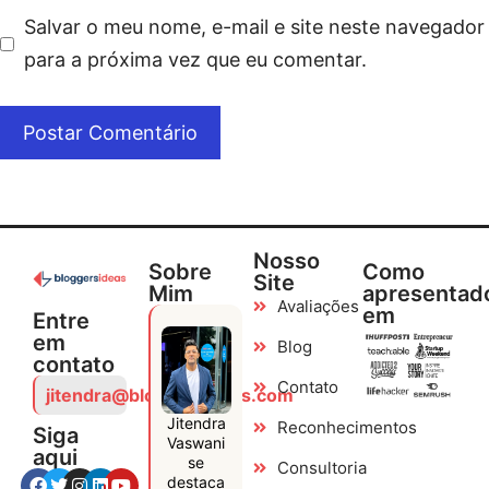
Salvar o meu nome, e-mail e site neste navegador
para a próxima vez que eu comentar.
Nosso
Sobre
Como
Site
Mim
apresentad
Avaliações
em
Entre
em
Blog
contato
Contato
jitendra@bloggersideas.com
Jitendra
Reconhecimentos
Siga
Vaswani
aqui
se
Consultoria
destaca