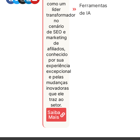
como um
Ferramentas
líder
de IA
transformador
no
cenário
de SEO e
marketing
de
afiliados,
conhecido
por sua
experiência
excepcional
e pelas
mudanças
inovadoras
que ele
traz ao
setor.
Saiba
Mais