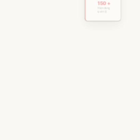
150 +
Hiện đang
quản lý