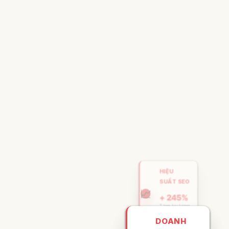
HIỆU
SUẤT SEO
📈
+ 245%
Tăng lưu lượng
trung bình
DOANH