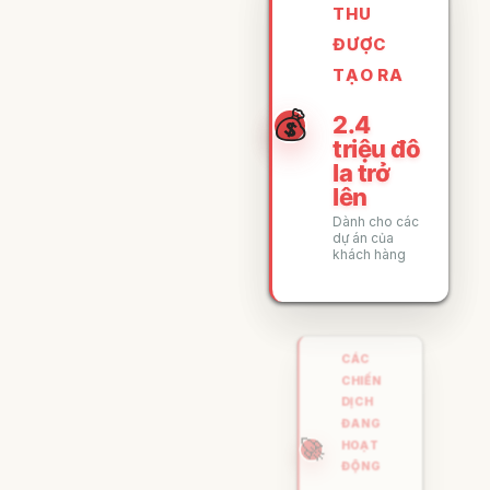
THU
ĐƯỢC
TẠO RA
💰
2.4
triệu đô
la trở
lên
Dành cho các
dự án của
khách hàng
CÁC
CHIẾN
DỊCH
ĐANG
🚀
HOẠT
ĐỘNG