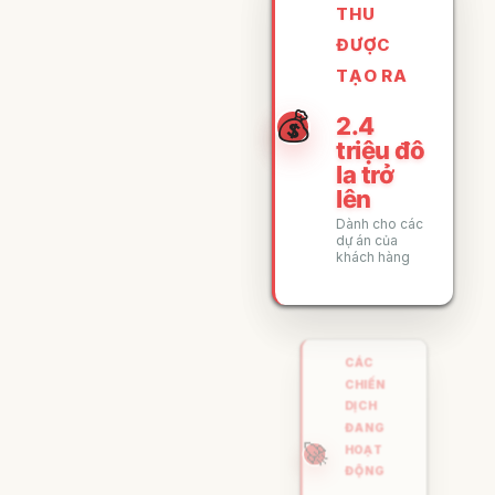
THU
ĐƯỢC
TẠO RA
💰
2.4
triệu đô
la trở
lên
Dành cho các
dự án của
khách hàng
CÁC
CHIẾN
DỊCH
ĐANG
🚀
HOẠT
ĐỘNG