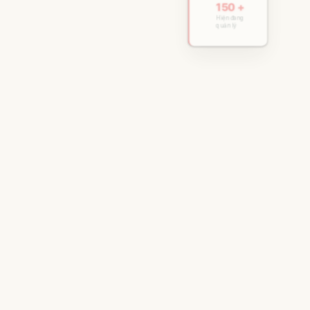
150 +
Hiện đang
quản lý