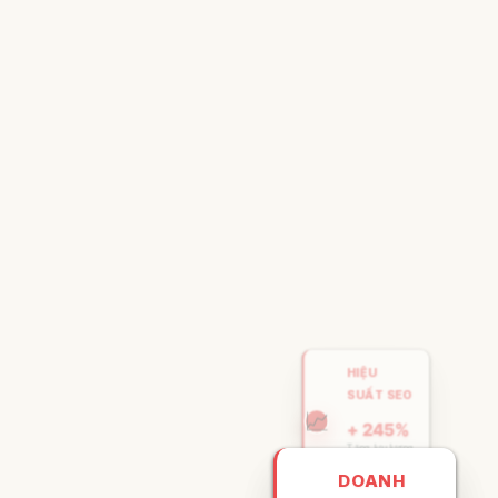
HIỆU
SUẤT SEO
📈
+ 245%
Tăng lưu lượng
trung bình
DOANH