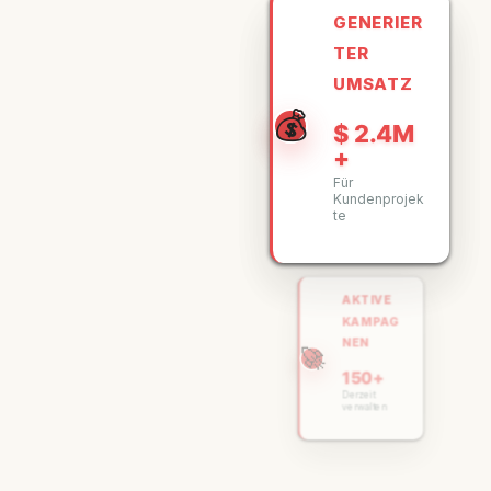
GENERIER
TER
UMSATZ
💰
$ 2.4M
+
Für
Kundenprojek
te
AKTIVE
KAMPAG
NEN
🚀
150+
Derzeit
verwalten