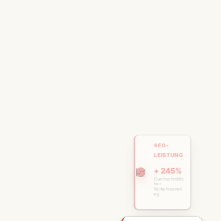
SEO-
LEISTUNG
📈
+ 245%
Durchschnittlic
her
Verkehrsansti
eg