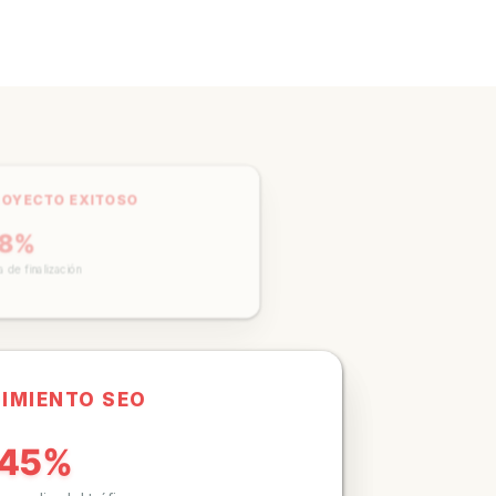
ROYECTO EXITOSO
98%
sa de finalización
DIMIENTO SEO
245%
o medio del tráfico