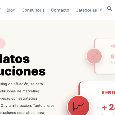
í
Blog
Consultoría
Contacto
Categorías
P
✅
datos
Ta
uciones
REN
ng de afiliación, se está
📈
+ 
soluciones de marketing
resas con estrategias
Aument
 y la interacción. Tanto si eres
oluciones escalables para