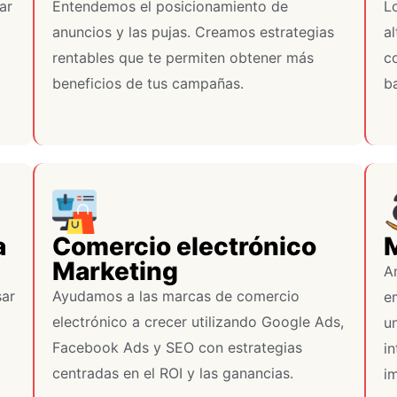
ar
Entendemos el posicionamiento de
L
anuncios y las pujas. Creamos estrategias
a
rentables que te permiten obtener más
c
beneficios de tus campañas.
ba
a
Comercio electrónico
Marketing
A
sar
Ayudamos a las marcas de comercio
e
electrónico a crecer utilizando Google Ads,
u
Facebook Ads y SEO con estrategias
i
centradas en el ROI y las ganancias.
im