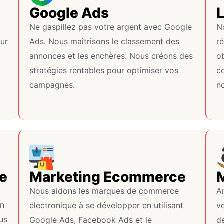
Google Ads
Ne gaspillez pas votre argent avec Google
N
our
Ads. Nous maîtrisons le classement des
r
annonces et les enchères. Nous créons des
o
stratégies rentables pour optimiser vos
co
campagnes.
no
de
Marketing Ecommerce
Nous aidons les marques de commerce
A
on
électronique à se développer en utilisant
v
us
Google Ads, Facebook Ads et le
de