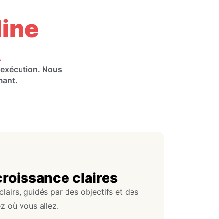
line
A
l'exécution. Nous
mant.
croissance claires
lairs, guidés par des objectifs et des
ez où vous allez.