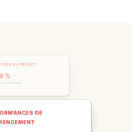
UCCÈS DU PROJET
98 %
aux d'achèvement
FORMANCES DE
ÉRENCEMENT
245%
tation moyenne du trafic