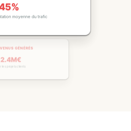
ENUS GÉNÉRÉS
2.4M€
es projets clients
CAMPAGNES ACTIVES
150
ctuellement en charge de la gestion