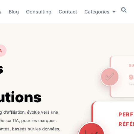
s
Blog
Consulting
Contact
Catégories
A
s
S
✅
T
PER
utions
RÉF
📈
+ 
d'affiliation, évolue vers une
e sur l'IA, pour les marques.
Augmen
antes, basées sur les données,