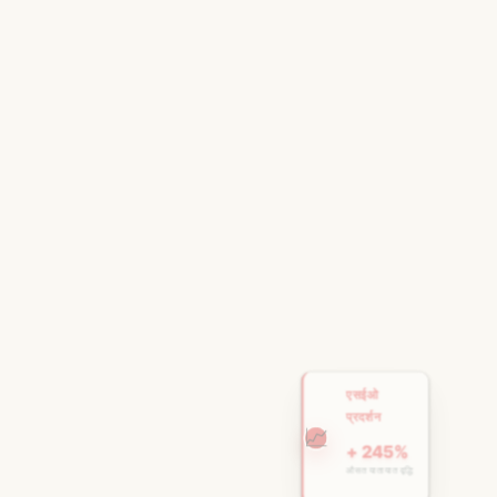
एसईओ
प्रदर्शन
📈
+ 245%
औसत यातायात वृद्धि