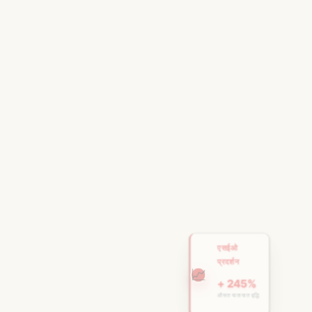
एसईओ
प्रदर्शन
📈
+ 245%
औसत यातायात वृद्धि