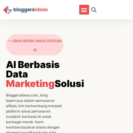
Tentang Saya
— UBAH BISNIS ANDA DENGAN
AI
AI Berbasis
Data
Marketing
Solusi
BloggersIdeas.com, blog
tepercaya dalam pemasaran
afiliasi, kini berkembang menjadi
platform solusi pemasaran
mutakhir berbasis AI untuk
berbagai merek. Kami
memberdayakan bisnis dengan
strategi inovatif berbasis data