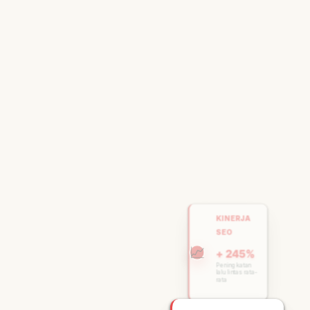
KINERJA
SEO
📈
+ 245%
Peningkatan
lalu lintas rata-
rata