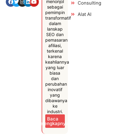
menonjol
Consulting
sebagai
pemimpin
Alat AI
transformatif
dalam
lanskap
SEO dan
pemasaran
afiliasi,
terkenal
karena
keahliannya
yang luar
biasa
dan
perubahan
inovatif
yang
dibawanya
ke
industri.
Baca
Selengkapnya