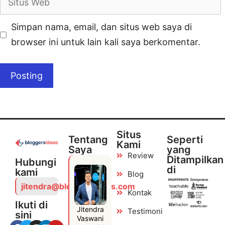
Simpan nama, email, dan situs web saya di
browser ini untuk lain kali saya berkomentar.
Situs
Tentang
Seperti
Kami
Saya
yang
Review
Ditampilkan
Hubungi
di
kami
Blog
jitendra@bloggersideas.com
Kontak
Ikuti di
Jitendra
Testimoni
sini
Vaswani