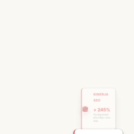
KINERJA
SEO
📈
+ 245%
Peningkatan
lalu lintas rata-
rata