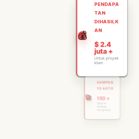
PENDAPA
TAN
DIHASILK
AN
💰
$ 2.4
juta +
Untuk proyek
klien
KAMPAN
YE AKTIF
🚀
150 +
Saat ini
sedang
mengelola