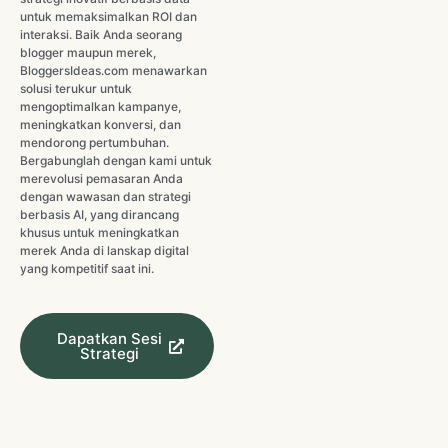
untuk memaksimalkan ROI dan
interaksi. Baik Anda seorang
blogger maupun merek,
BloggersIdeas.com menawarkan
solusi terukur untuk
mengoptimalkan kampanye,
meningkatkan konversi, dan
mendorong pertumbuhan.
Bergabunglah dengan kami untuk
merevolusi pemasaran Anda
dengan wawasan dan strategi
berbasis AI, yang dirancang
khusus untuk meningkatkan
merek Anda di lanskap digital
yang kompetitif saat ini.
Dapatkan Sesi
Strategi