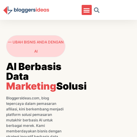
Tentang Saya
— UBAH BISNIS ANDA DENGAN
AI
AI Berbasis
Data
Marketing
Solusi
BloggersIdeas.com, blog
tepercaya dalam pemasaran
afiliasi, kini berkembang menjadi
platform solusi pemasaran
mutakhir berbasis AI untuk
berbagai merek. Kami
memberdayakan bisnis dengan
strategi inovatif berbasis data