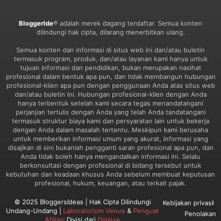
BloggerIde
® adalah merek dagang terdaftar. Semua konten
dilindungi hak cipta, dilarang menerbitkan ulang.
Semua konten dan informasi di situs web ini dan/atau buletin
termasuk program, produk, dan/atau layanan kami hanya untuk
tujuan informasi dan pendidikan, bukan merupakan nasihat
profesional dalam bentuk apa pun, dan tidak membangun hubungan
profesional-klien apa pun dengan penggunaan Anda atas situs web
dan/atau buletin ini. Hubungan profesional-klien dengan Anda
hanya terbentuk setelah kami secara tegas menandatangani
perjanjian tertulis dengan Anda yang telah Anda tandatangani
termasuk struktur biaya kami dan persyaratan lain untuk bekerja
dengan Anda dalam masalah tertentu. Meskipun kami berusaha
untuk memberikan informasi umum yang akurat, informasi yang
disajikan di sini bukanlah pengganti saran profesional apa pun, dan
Anda tidak boleh hanya mengandalkan informasi ini. Selalu
berkonsultasi dengan profesional di bidang tersebut untuk
kebutuhan dan keadaan khusus Anda sebelum membuat keputusan
profesional, hukum, keuangan, atau terkait pajak.
© 2025 BloggersIdeas | Hak Cipta Dilindungi
Kebijakan privasi
Undang-Undang |
Laboratorium Venue
&
Penguat
Penolakan
Afiliasi
Divisi dari
Digiexe