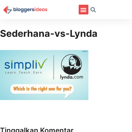
Tentang Saya
Sederhana-vs-Lynda
Tinggalkan Komentar