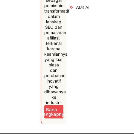
sebagai
pemimpin
Alat AI
transformatif
dalam
lanskap
SEO dan
pemasaran
afiliasi,
terkenal
karena
keahliannya
yang luar
biasa
dan
perubahan
inovatif
yang
dibawanya
ke
industri.
Baca
Selengkapnya