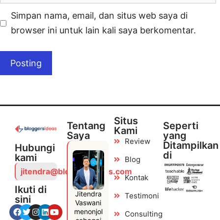
Simpan nama, email, dan situs web saya di
browser ini untuk lain kali saya berkomentar.
Situs
Tentang
Seperti
Kami
Saya
yang
Review
Ditampilkan
Hubungi
di
kami
Blog
jitendra@bloggersideas.com
Kontak
Ikuti di
Jitendra
Testimoni
sini
Vaswani
menonjol
Consulting