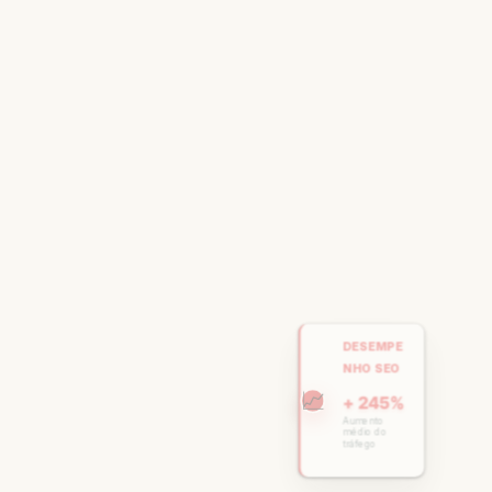
DESEMPE
NHO SEO
📈
+ 245%
Aumento
médio do
tráfego