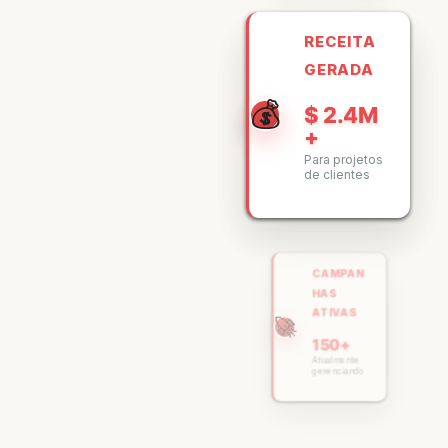
RECEITA
GERADA
💰
$ 2.4M
+
Para projetos
de clientes
CAMPAN
HAS
ATIVAS
🚀
150+
Atualmente
gerenciando