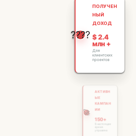
ПОЛУЧЕН
НЫЙ
ДОХОД
????
$ 2.4
млн +
Для
клиентских
проектов
АКТИВН
ЫЕ
КАМПАН
ИИ
🚀
150+
В настоящее
время
управляю