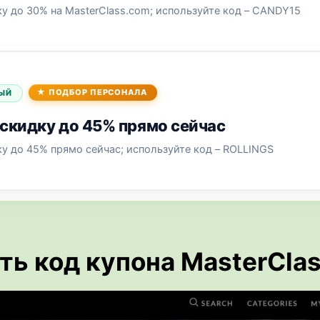
у до 30% на MasterClass.com; используйте код – CANDY15
ПОДБОР ПЕРСОНАЛА
ЫЙ
скидку до 45% прямо сейчас
у до 45% прямо сейчас; используйте код – ROLLINGS
ть код купона MasterCla