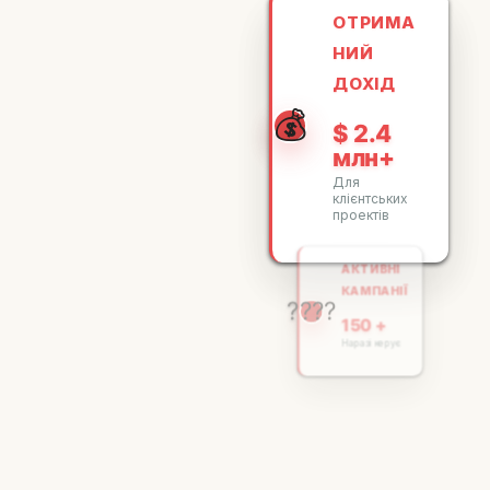
ОТРИМА
НИЙ
ДОХІД
💰
$ 2.4
млн+
Для
клієнтських
проектів
АКТИВНІ
КАМПАНІЇ
????
150 +
Наразі керує