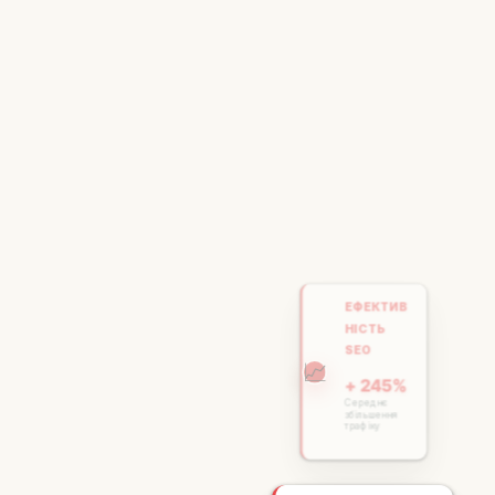
ЕФЕКТИВ
НІСТЬ
SEO
📈
+ 245%
Середнє
збільшення
трафіку