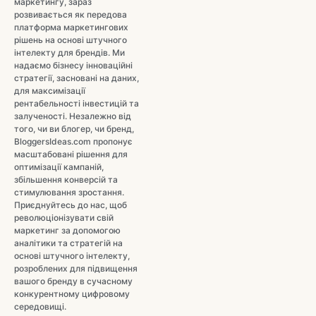
маркетингу, зараз
розвивається як передова
платформа маркетингових
рішень на основі штучного
інтелекту для брендів. Ми
надаємо бізнесу інноваційні
стратегії, засновані на даних,
для максимізації
рентабельності інвестицій та
залученості. Незалежно від
того, чи ви блогер, чи бренд,
BloggersIdeas.com пропонує
масштабовані рішення для
оптимізації кампаній,
збільшення конверсій та
стимулювання зростання.
Приєднуйтесь до нас, щоб
революціонізувати свій
маркетинг за допомогою
аналітики та стратегій на
основі штучного інтелекту,
розроблених для підвищення
вашого бренду в сучасному
конкурентному цифровому
середовищі.