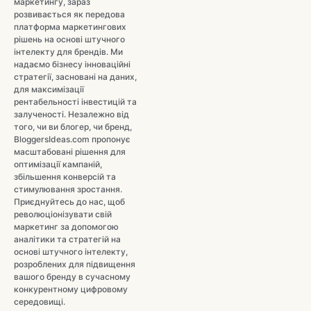
маркетингу, зараз
розвивається як передова
платформа маркетингових
рішень на основі штучного
інтелекту для брендів. Ми
надаємо бізнесу інноваційні
стратегії, засновані на даних,
для максимізації
рентабельності інвестицій та
залученості. Незалежно від
того, чи ви блогер, чи бренд,
BloggersIdeas.com пропонує
масштабовані рішення для
оптимізації кампаній,
збільшення конверсій та
стимулювання зростання.
Приєднуйтесь до нас, щоб
революціонізувати свій
маркетинг за допомогою
аналітики та стратегій на
основі штучного інтелекту,
розроблених для підвищення
вашого бренду в сучасному
конкурентному цифровому
середовищі.