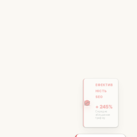
ЕФЕКТИВ
НІСТЬ
SEO
📈
+ 245%
Середнє
збільшення
трафіку