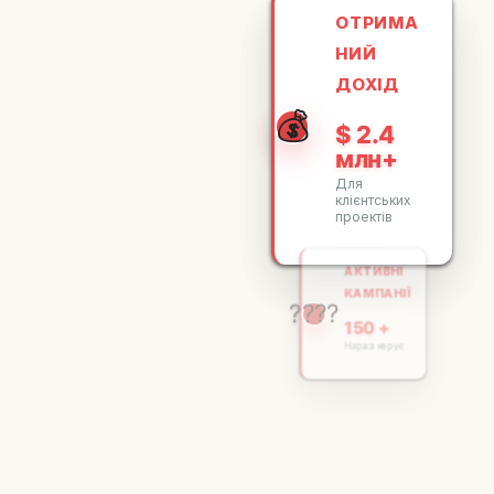
ОТРИМА
НИЙ
ДОХІД
💰
$ 2.4
млн+
Для
клієнтських
проектів
АКТИВНІ
КАМПАНІЇ
????
150 +
Наразі керує