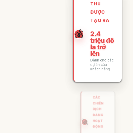
THU
ĐƯỢC
TẠO RA
💰
2.4
triệu đô
la trở
lên
Dành cho các
dự án của
khách hàng
CÁC
CHIẾN
DỊCH
ĐANG
🚀
HOẠT
ĐỘNG