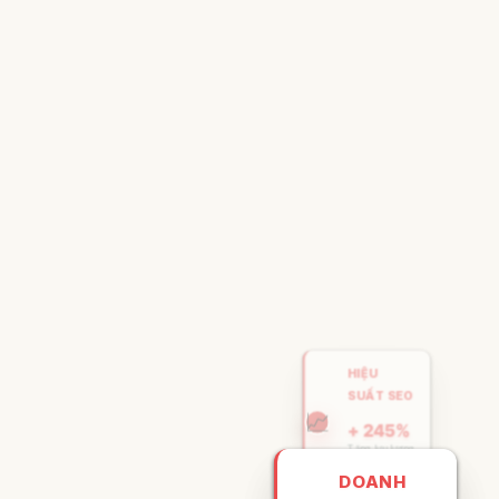
HIỆU
SUẤT SEO
📈
+ 245%
Tăng lưu lượng
trung bình
DOANH