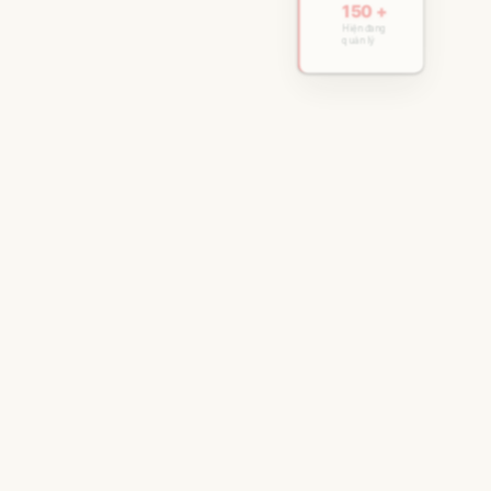
150 +
Hiện đang
quản lý