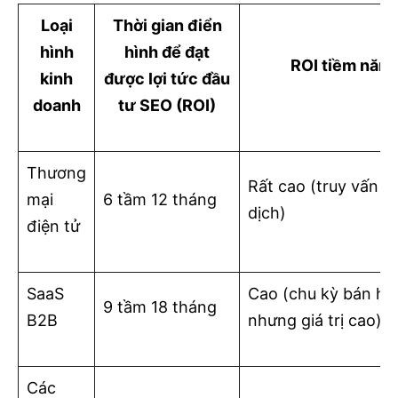
Loại
Thời gian điển
hình
hình để đạt
ROI tiềm năng
kinh
được lợi tức đầu
doanh
tư SEO (ROI)
Thương
Rất cao (truy vấn g
mại
6 tầm 12 tháng
dịch)
điện tử
SaaS
Cao (chu kỳ bán hà
9 tầm 18 tháng
B2B
nhưng giá trị cao)
Các