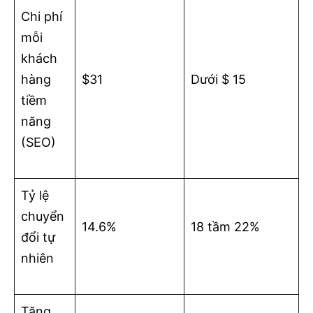
Chi phí
mỗi
khách
hàng
$31
Dưới $ 15
tiềm
năng
(SEO)
Tỷ lệ
chuyển
14.6%
18 tầm 22%
đổi tự
nhiên
Tăng