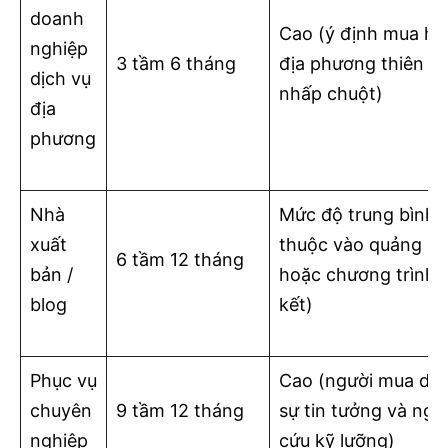
doanh
Cao (ý định mua h
nghiệp
3 tầm 6 tháng
địa phương thiên v
dịch vụ
nhấp chuột)
địa
phương
Nhà
Mức độ trung bình 
xuất
thuộc vào quảng c
6 tầm 12 tháng
bản /
hoặc chương trình l
blog
kết)
Phục vụ
Cao (người mua dựa
chuyên
9 tầm 12 tháng
sự tin tưởng và ngh
nghiệp
cứu kỹ lưỡng)