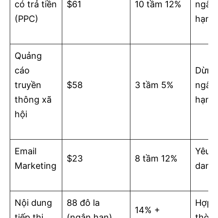
có trả tiền
$61
10 tầm 12%
ngân 
(PPC)
hạn
Quảng
cáo
Dừng 
truyền
$58
3 tầm 5%
ngân 
thông xã
hạn
hội
Email
Yêu c
$23
8 tầm 12%
Marketing
danh
Nội dung
88 đô la
Hợp c
14% +
tiếp thị
(ngắn hạn)
thời 