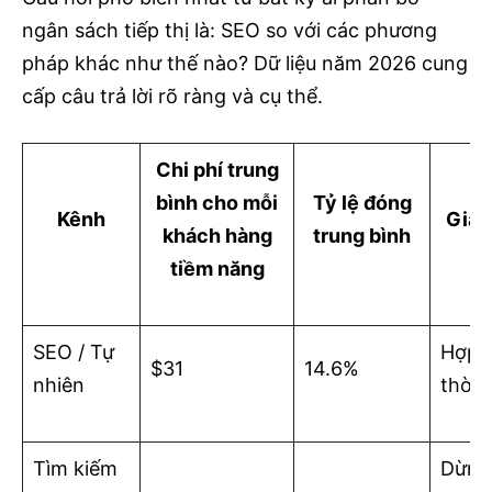
ngân sách tiếp thị là: SEO so với các phương
pháp khác như thế nào? Dữ liệu năm 2026 cung
cấp câu trả lời rõ ràng và cụ thể.
Chi phí trung
bình cho mỗi
Tỷ lệ đóng
Kênh
Giá t
khách hàng
trung bình
tiềm năng
SEO / Tự
Hợp c
$31
14.6%
nhiên
thời 
Tìm kiếm
Dừng 