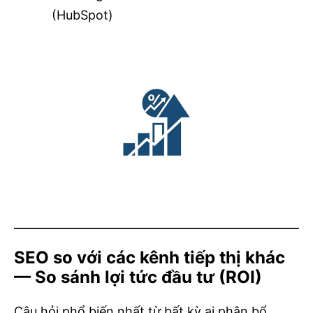
(HubSpot)
SEO so với các kênh tiếp thị khác
— So sánh lợi tức đầu tư (ROI)
Câu hỏi phổ biến nhất từ ​​bất kỳ ai phân bổ