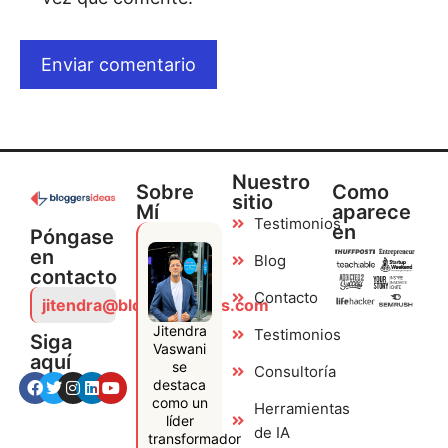
Nuestro
Sobre
Como
sitio
Mí
aparece
Testimonios
en
Póngase
en
Blog
contacto
Contacto
jitendra@bloggersideas.com
Jitendra
Testimonios
Siga
Vaswani
aquí
se
Consultoría
destaca
como un
Herramientas
líder
de IA
transformador