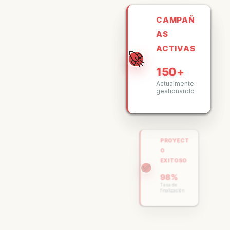
PROYECT
O
EXITOSO
✅
98%
Tasa de
finalización
RENDIMIE
NTO SEO
📈
+ 245%
Aumento
medio del
tráfico