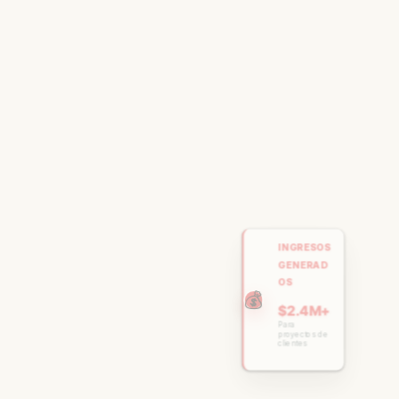
CAMPAÑ
AS
ACTIVAS
🚀
150+
Actualmente
gestionando