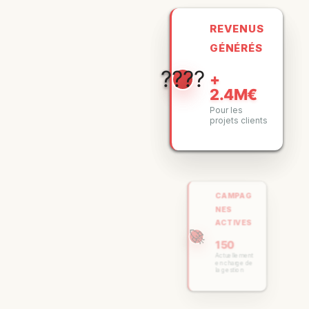
REVENUS
GÉNÉRÉS
????
+
2.4M€
Pour les
projets clients
CAMPAG
NES
ACTIVES
🚀
150
Actuellement
en charge de
la gestion