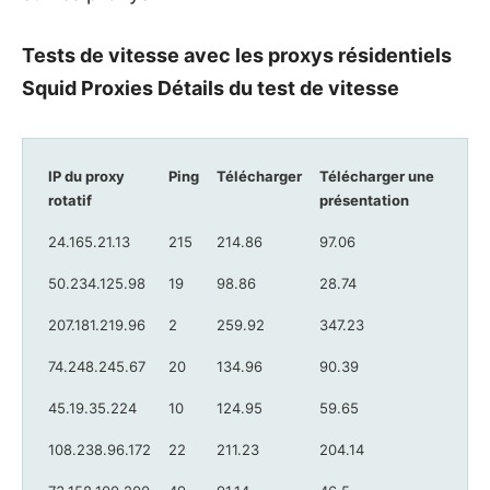
Tests de vitesse avec les proxys résidentiels
Squid Proxies
Détails du test de vitesse
IP du proxy
Ping
Télécharger
Télécharger une
rotatif
présentation
24.165.21.13
215
214.86
97.06
50.234.125.98
19
98.86
28.74
207.181.219.96
2
259.92
347.23
74.248.245.67
20
134.96
90.39
45.19.35.224
10
124.95
59.65
108.238.96.172
22
211.23
204.14