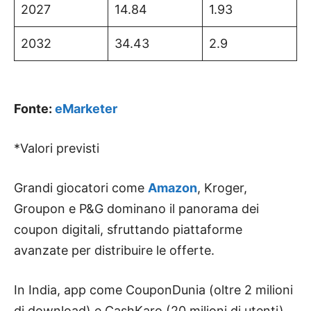
2027
14.84
1.93
2032
34.43
2.9
Fonte:
eMarketer
*Valori previsti
Grandi giocatori come
Amazon
, Kroger,
Groupon e P&G dominano il panorama dei
coupon digitali, sfruttando piattaforme
avanzate per distribuire le offerte.
In India, app come CouponDunia (oltre 2 milioni
di download) e CashKaro (20 milioni di utenti)