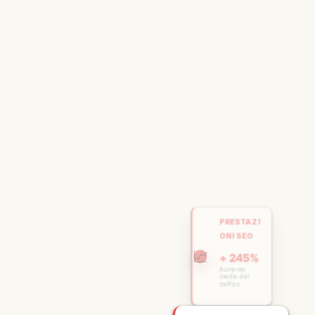
PRESTAZI
ONI SEO
📈
+ 245%
Aumento
medio del
traffico