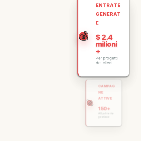
ENTRATE
GENERAT
E
💰
$ 2.4
milioni
+
Per progetti
dei clienti
CAMPAG
NE
ATTIVE
🚀
150+
Attualmente
gestisce