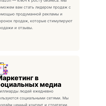
mazon — ключ к росту бизнеса. Мы
оможем вам стать лидером продаж с
омощью продуманной рекламы и
оронок продаж, которые стимулируют
родажи и отзывы.
Маркетинг в
социальных медиа
иллиарды людей ежедневно
ользуются социальными сетями. Мы
оздаём ценный контент и стратегии,