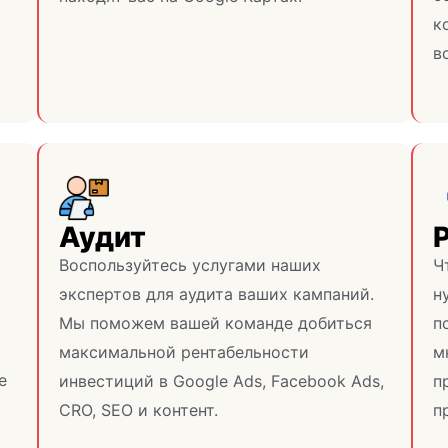
к
в
Аудит
Воспользуйтесь услугами наших
Ч
экспертов для аудита ваших кампаний.
н
Мы поможем вашей команде добиться
п
максимальной рентабельности
м
е
инвестиций в Google Ads, Facebook Ads,
п
CRO, SEO и контент.
п