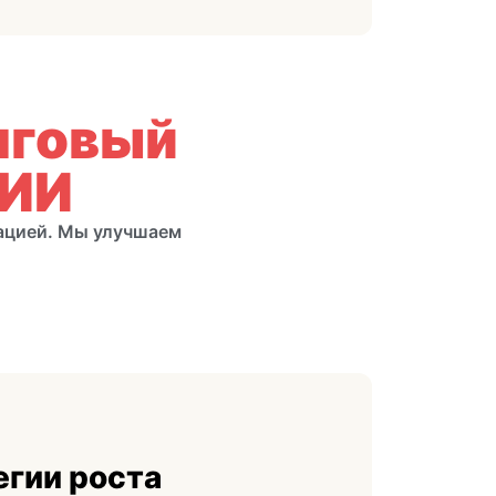
нговый
 ИИ
ацией. Мы улучшаем
егии роста