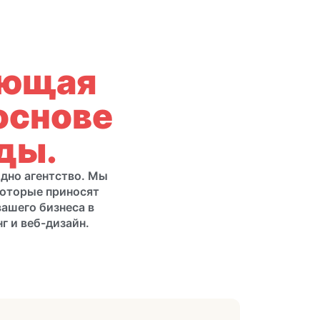
ающая
основе
ды.
одно агентство. Мы
которые приносят
ашего бизнеса в
г и веб-дизайн.