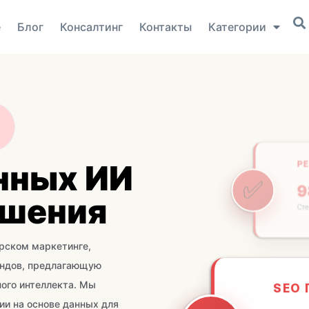
е
Блог
Консалтинг
Контакты
Категории
нных ИИ
Р
✅
шения
Ст
ёрском маркетинге,
SEO
ендов, предлагающую
📈
ого интеллекта. Мы
+ 
ии на основе данных для