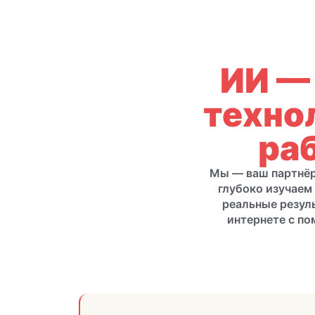
ИИ —
техно
ра
Мы — ваш партнёр 
глубоко изучаем
реальные резул
интернете с по