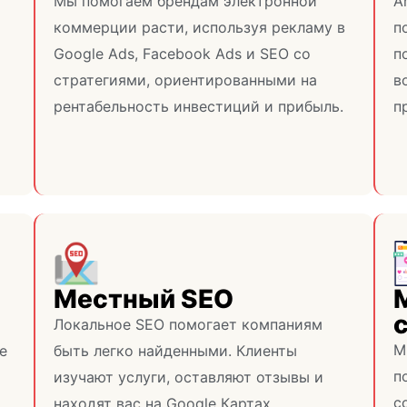
Мы помогаем брендам электронной
A
коммерции расти, используя рекламу в
п
Google Ads, Facebook Ads и SEO со
п
стратегиями, ориентированными на
в
рентабельность инвестиций и прибыль.
п
Местный SEO
Локальное SEO помогает компаниям
М
е
быть легко найденными. Клиенты
п
изучают услуги, оставляют отзывы и
с
находят вас на Google Картах.