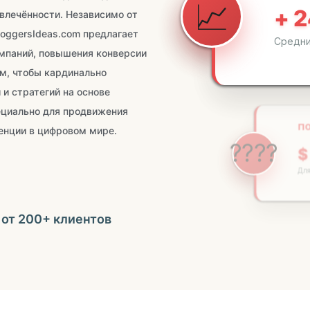
Средн
влечённости. Независимо от
loggersIdeas.com предлагает
мпаний, повышения конверсии
ам, чтобы кардинально
ПО
и стратегий на основе
????
ециально для продвижения
$ 
енции в цифровом мире.
Для 
🚀
 от 200+ клиентов