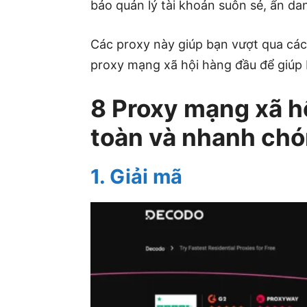
bảo quản lý tài khoản suôn sẻ, ẩn da
Các proxy này giúp bạn vượt qua các
proxy mạng xã hội hàng đầu để giúp 
8 Proxy mạng xã h
toàn và nhanh ch
1. Giải mã