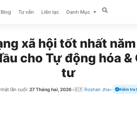
Blog
Tư vấn
Liên lạc
Danh Mục
ng xã hội tốt nhất nă
đầu cho Tự động hóa & 
tư
nhật lần cuối:
27 Tháng hai, 2026
•
🇧🇷
Roshan Jha
•
Kiểm tra 