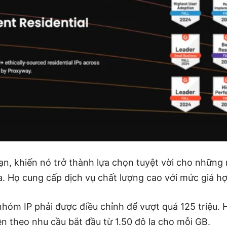
n, khiến nó trở thành lựa chọn tuyệt vời cho những
. Họ cung cấp dịch vụ chất lượng cao với mức giá hợ
nhóm IP phải được điều chỉnh để vượt quá 125 triệu.
ền theo nhu cầu bắt đầu từ 1.50 đô la cho mỗi GB.