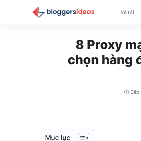
Về tôi
8 Proxy mạ
chọn hàng 
🕒 Cập 
Mục lục