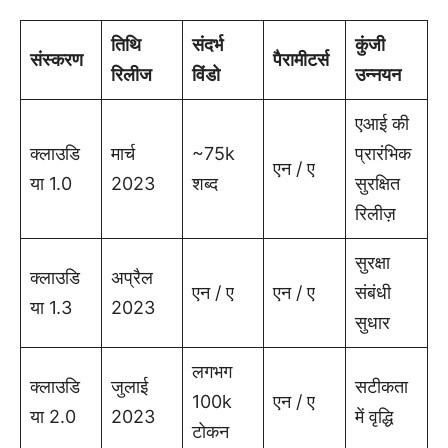
तिथि
संदर्भ
कुंजी
संस्करण
पैरामीटर्स
रिलीज
विंडो
उन्नयन
एआई की
क्लाउडि
मार्च
~75k
प्रारंभिक
एन / ए
या 1.0
2023
शब्द
सुरक्षित
रिलीज़
सुरक्षा
क्लाउडि
अप्रैल
एन / ए
एन / ए
संबंधी
या 1.3
2023
सुधार
लगभग
क्लाउडि
जुलाई
सटीकता
100k
एन / ए
या 2.0
2023
में वृद्धि
टोकन