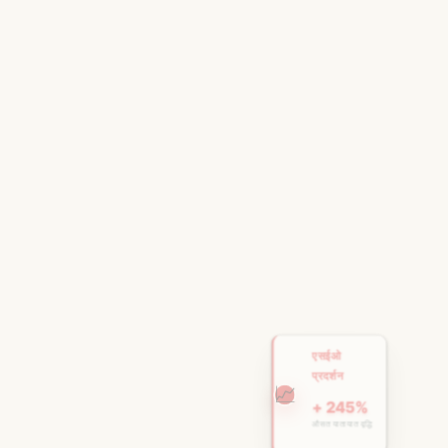
एसईओ
प्रदर्शन
📈
+ 245%
औसत यातायात वृद्धि