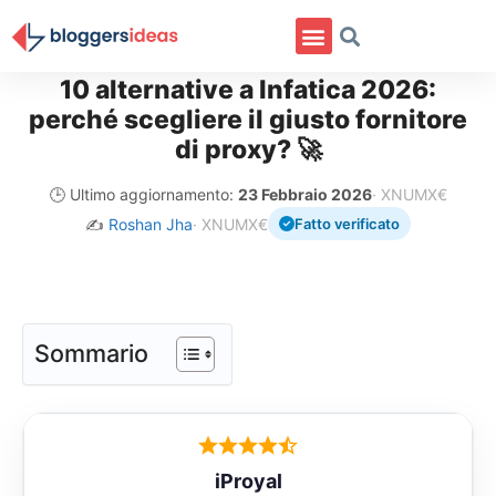
10 alternative a Infatica 2026:
perché scegliere il giusto fornitore
di proxy? 🚀
🕒 Ultimo aggiornamento:
23 Febbraio 2026
· XNUMX€
✍️
Roshan Jha
· XNUMX€
Fatto verificato
Sommario
iProyal