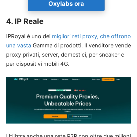
Oxylabs ora
4. IP Reale
IPRoyal è uno dei
migliori reti proxy, che offrono
una vasta
Gamma di prodotti. Il venditore vende
proxy privati, server, domestici, per sneaker e
per dispositivi mobili 4G.
Utilizza anche una rete P2P con oltre due milioni