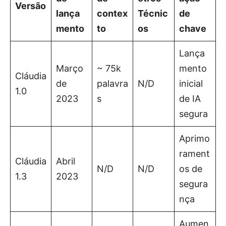
Versão
lança
contex
Técnic
de
mento
to
os
chave
Lança
Março
~ 75k
mento
Cláudia
de
palavra
N/D
inicial
1.0
2023
s
de IA
segura
Aprimo
rament
Cláudia
Abril
N/D
N/D
os de
1.3
2023
segura
nça
Aumen