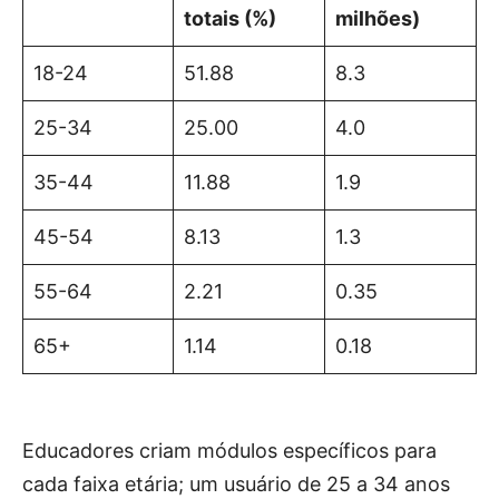
totais (%)
milhões)
18-24
51.88
8.3
25-34
25.00
4.0
35-44
11.88
1.9
45-54
8.13
1.3
55-64
2.21
0.35
65+
1.14
0.18
Educadores criam módulos específicos para
cada faixa etária; um usuário de 25 a 34 anos